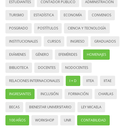
ESTUDIANTES
CONTADOR PÚBLICO
ADMINISTRACIÓN
TURISMO
ESTADÍSTICA
ECONOMÍA
CONVENIOS
POSGRADO
POSTÍTULOS
CIENCIA Y TECNOLOGÍA
INSTITUCIONALES
CURSOS
INGRESO
GRADUADOS
EXÁMENES
GÉNERO
EFEMÉRIDES
HOMENAJES
BIBLIOTECA
DOCENTES
NODOCENTES
RELACIONES INTERNACIONALES
I + D
IITEA
IITAE
INGRESANTES
INCLUSIÓN
FORMACIÓN
CHARLAS
BECAS
BIENESTAR UNIVERSITARIO
LEY MICAELA
100 AÑOS
WORKSHOP
UNR
CONTABILIDAD