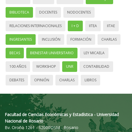
BIBLIOTECA
DOCENTES
NODOCENTES
RELACIONES INTERNACIONALES
I + D
IITEA
IITAE
INGRESANTES
INCLUSIÓN
FORMACIÓN
CHARLAS
BECAS
BIENESTAR UNIVERSITARIO
LEY MICAELA
100 AÑOS
WORKSHOP
UNR
CONTABILIDAD
DEBATES
OPINIÓN
CHARLAS
LIBROS
Facultad de Ciencias Económicas y Estadística - Universidad
Nacional de Rosario
Bv. Oroño 1261 - S2000DSM - Rosario