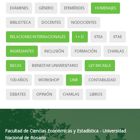
EXÁMENES
GÉNERO
EFEMÉRIDES
HOMENAJES
BIBLIOTECA
DOCENTES
NODOCENTES
RELACIONES INTERNACIONALES
I + D
IITEA
IITAE
INGRESANTES
INCLUSIÓN
FORMACIÓN
CHARLAS
BECAS
BIENESTAR UNIVERSITARIO
LEY MICAELA
100 AÑOS
WORKSHOP
UNR
CONTABILIDAD
DEBATES
OPINIÓN
CHARLAS
LIBROS
Facultad de Ciencias Económicas y Estadística - Universidad
Nacional de Rosario