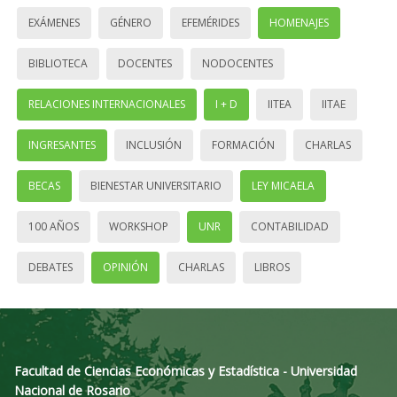
EXÁMENES
GÉNERO
EFEMÉRIDES
HOMENAJES
BIBLIOTECA
DOCENTES
NODOCENTES
RELACIONES INTERNACIONALES
I + D
IITEA
IITAE
INGRESANTES
INCLUSIÓN
FORMACIÓN
CHARLAS
BECAS
BIENESTAR UNIVERSITARIO
LEY MICAELA
100 AÑOS
WORKSHOP
UNR
CONTABILIDAD
DEBATES
OPINIÓN
CHARLAS
LIBROS
Facultad de Ciencias Económicas y Estadística - Universidad
Nacional de Rosario