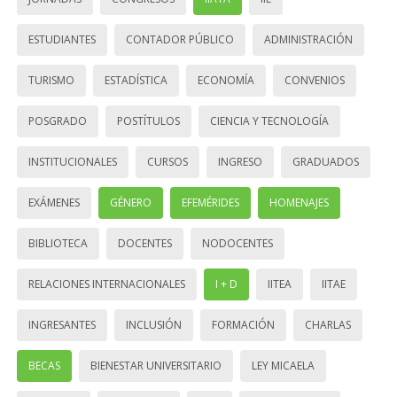
ESTUDIANTES
CONTADOR PÚBLICO
ADMINISTRACIÓN
TURISMO
ESTADÍSTICA
ECONOMÍA
CONVENIOS
POSGRADO
POSTÍTULOS
CIENCIA Y TECNOLOGÍA
INSTITUCIONALES
CURSOS
INGRESO
GRADUADOS
EXÁMENES
GÉNERO
EFEMÉRIDES
HOMENAJES
BIBLIOTECA
DOCENTES
NODOCENTES
RELACIONES INTERNACIONALES
I + D
IITEA
IITAE
INGRESANTES
INCLUSIÓN
FORMACIÓN
CHARLAS
BECAS
BIENESTAR UNIVERSITARIO
LEY MICAELA