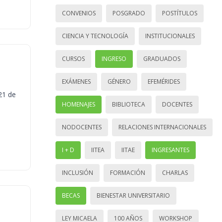
CONVENIOS
POSGRADO
POSTÍTULOS
CIENCIA Y TECNOLOGÍA
INSTITUCIONALES
CURSOS
INGRESO
GRADUADOS
EXÁMENES
GÉNERO
EFEMÉRIDES
21 de
HOMENAJES
BIBLIOTECA
DOCENTES
NODOCENTES
RELACIONES INTERNACIONALES
I + D
IITEA
IITAE
INGRESANTES
INCLUSIÓN
FORMACIÓN
CHARLAS
BECAS
BIENESTAR UNIVERSITARIO
LEY MICAELA
100 AÑOS
WORKSHOP