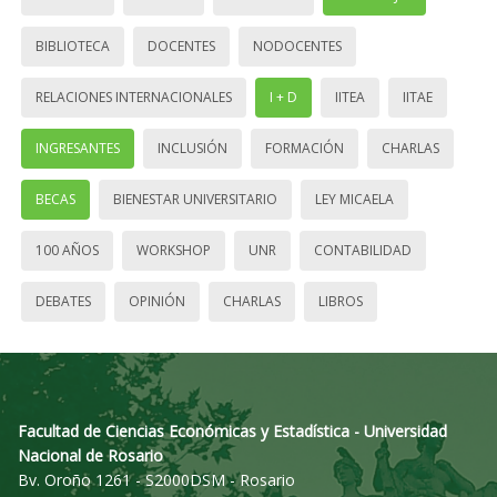
BIBLIOTECA
DOCENTES
NODOCENTES
RELACIONES INTERNACIONALES
I + D
IITEA
IITAE
INGRESANTES
INCLUSIÓN
FORMACIÓN
CHARLAS
BECAS
BIENESTAR UNIVERSITARIO
LEY MICAELA
100 AÑOS
WORKSHOP
UNR
CONTABILIDAD
DEBATES
OPINIÓN
CHARLAS
LIBROS
Facultad de Ciencias Económicas y Estadística - Universidad
Nacional de Rosario
Bv. Oroño 1261 - S2000DSM - Rosario