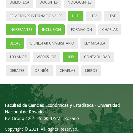
BIBLIOTECA
DOCENTES
NODOCENTES
RELACIONES INTERNACIONALES
I + D
IITEA
IITAE
INGRESANTES
INCLUSIÓN
FORMACIÓN
CHARLAS
BECAS
BIENESTAR UNIVERSITARIO
LEY MICAELA
100 AÑOS
WORKSHOP
UNR
CONTABILIDAD
DEBATES
OPINIÓN
CHARLAS
LIBROS
Facultad de Ciencias Económicas y Estadística - Universidad
Nacional de Rosario
Bv. Oroño 1261 - S2000DSM - Rosario
Copyright © 2021. All Rights Reserved.