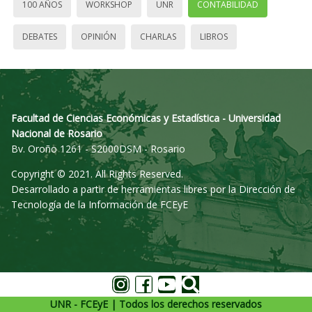
100 AÑOS
WORKSHOP
UNR
CONTABILIDAD
DEBATES
OPINIÓN
CHARLAS
LIBROS
Facultad de Ciencias Económicas y Estadística - Universidad
Nacional de Rosario
Bv. Oroño 1261 - S2000DSM - Rosario
Copyright © 2021. All Rights Reserved.
Desarrollado a partir de herramientas libres por la Dirección de
Tecnología de la Información de FCEyE
UNR - FCEyE | Todos los derechos reservados