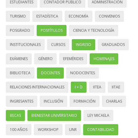
ESTUDIANTES
CONTADOR PÚBLICO
ADMINISTRACIÓN
TURISMO
ESTADÍSTICA
ECONOMÍA
CONVENIOS
POSGRADO
POSTÍTULOS
CIENCIA Y TECNOLOGÍA
INSTITUCIONALES
CURSOS
INGRESO
GRADUADOS
EXÁMENES
GÉNERO
EFEMÉRIDES
HOMENAJES
BIBLIOTECA
DOCENTES
NODOCENTES
RELACIONES INTERNACIONALES
I + D
IITEA
IITAE
INGRESANTES
INCLUSIÓN
FORMACIÓN
CHARLAS
BECAS
BIENESTAR UNIVERSITARIO
LEY MICAELA
100 AÑOS
WORKSHOP
UNR
CONTABILIDAD