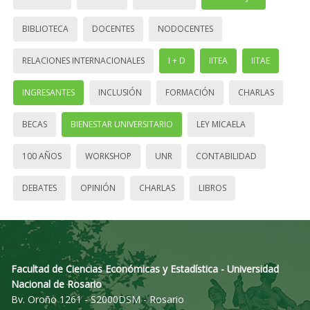
BIBLIOTECA
DOCENTES
NODOCENTES
RELACIONES INTERNACIONALES
I + D
IITEA
IITAE
INGRESANTES
INCLUSIÓN
FORMACIÓN
CHARLAS
BECAS
BIENESTAR UNIVERSITARIO
LEY MICAELA
100 AÑOS
WORKSHOP
UNR
CONTABILIDAD
DEBATES
OPINIÓN
CHARLAS
LIBROS
Facultad de Ciencias Económicas y Estadística - Universidad
Nacional de Rosario
Bv. Oroño 1261 - S2000DSM - Rosario