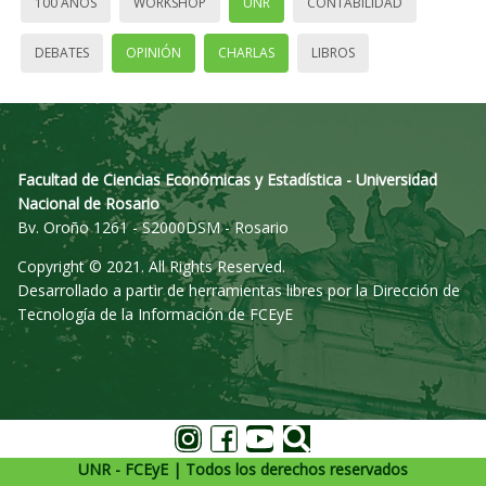
100 AÑOS
WORKSHOP
UNR
CONTABILIDAD
DEBATES
OPINIÓN
CHARLAS
LIBROS
Facultad de Ciencias Económicas y Estadística - Universidad
Nacional de Rosario
Bv. Oroño 1261 - S2000DSM - Rosario
Copyright © 2021. All Rights Reserved.
Desarrollado a partir de herramientas libres por la Dirección de
Tecnología de la Información de FCEyE
UNR - FCEyE | Todos los derechos reservados