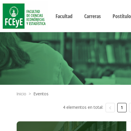
Facultad
Carreras
Postítulo
Inicio
>
Eventos
4 elementos en total:
1