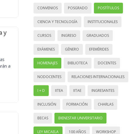
CONVENIOS
POSGRADO
POSTÍTULOS
CIENCIA Y TECNOLOGÍA
INSTITUCIONALES
a y
CURSOS
INGRESO
GRADUADOS
EXÁMENES
GÉNERO
EFEMÉRIDES
ias
HOMENAJES
BIBLIOTECA
DOCENTES
arán a
NODOCENTES
RELACIONES INTERNACIONALES
I + D
IITEA
IITAE
INGRESANTES
INCLUSIÓN
FORMACIÓN
CHARLAS
BECAS
BIENESTAR UNIVERSITARIO
LEY MICAELA
100 AÑOS
WORKSHOP