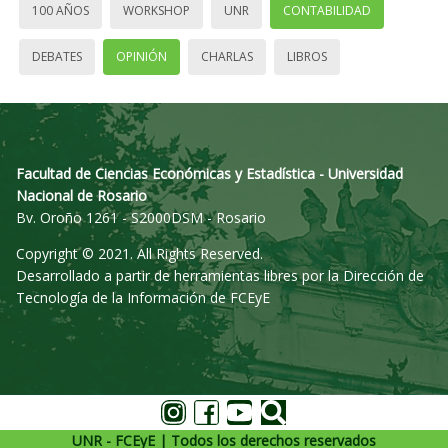
100 AÑOS
WORKSHOP
UNR
CONTABILIDAD
DEBATES
OPINIÓN
CHARLAS
LIBROS
Facultad de Ciencias Económicas y Estadística - Universidad
Nacional de Rosario
Bv. Oroño 1261 - S2000DSM - Rosario
Copyright © 2021. All Rights Reserved.
Desarrollado a partir de herramientas libres por la Dirección de
Tecnología de la Información de FCEyE
UNR - FCEyE | Todos los derechos reservados