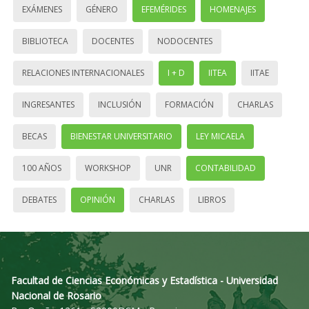
EXÁMENES
GÉNERO
EFEMÉRIDES
HOMENAJES
BIBLIOTECA
DOCENTES
NODOCENTES
RELACIONES INTERNACIONALES
I + D
IITEA
IITAE
INGRESANTES
INCLUSIÓN
FORMACIÓN
CHARLAS
BECAS
BIENESTAR UNIVERSITARIO
LEY MICAELA
100 AÑOS
WORKSHOP
UNR
CONTABILIDAD
DEBATES
OPINIÓN
CHARLAS
LIBROS
Facultad de Ciencias Económicas y Estadística - Universidad
Nacional de Rosario