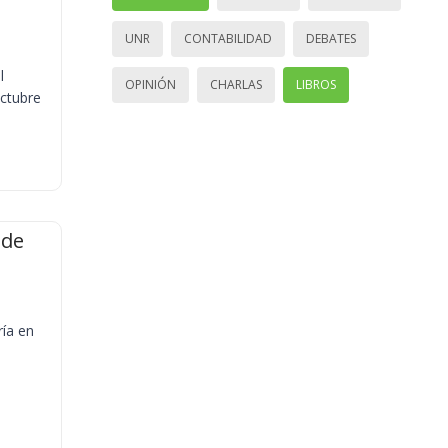
UNR
CONTABILIDAD
DEBATES
l
OPINIÓN
CHARLAS
LIBROS
octubre
 de
ría en