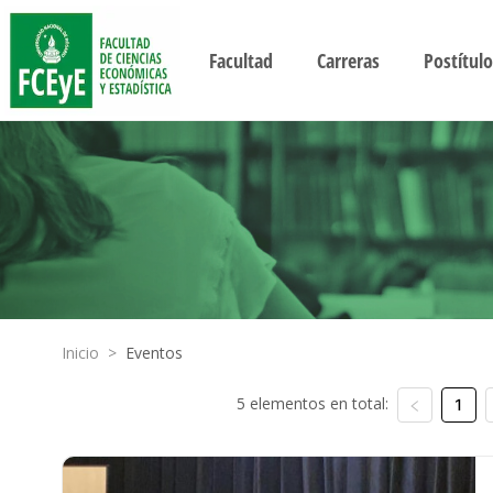
Facultad
Carreras
Postítulo
Inicio
>
Eventos
5 elementos en total:
1