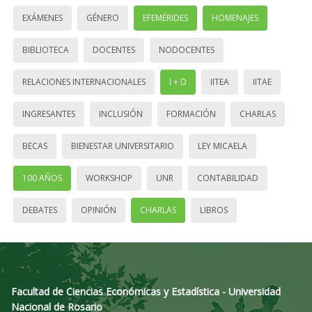
EXÁMENES
GÉNERO
EFEMÉRIDES
HOMENAJES
BIBLIOTECA
DOCENTES
NODOCENTES
RELACIONES INTERNACIONALES
I + D
IITEA
IITAE
INGRESANTES
INCLUSIÓN
FORMACIÓN
CHARLAS
BECAS
BIENESTAR UNIVERSITARIO
LEY MICAELA
100 AÑOS
WORKSHOP
UNR
CONTABILIDAD
DEBATES
OPINIÓN
CHARLAS
LIBROS
Facultad de Ciencias Económicas y Estadística - Universidad
Nacional de Rosario