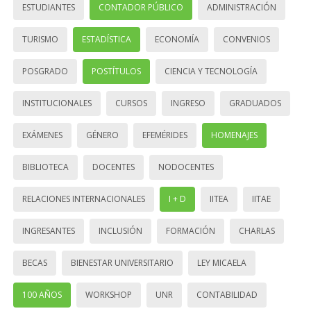
ESTUDIANTES
CONTADOR PÚBLICO
ADMINISTRACIÓN
TURISMO
ESTADÍSTICA
ECONOMÍA
CONVENIOS
POSGRADO
POSTÍTULOS
CIENCIA Y TECNOLOGÍA
INSTITUCIONALES
CURSOS
INGRESO
GRADUADOS
EXÁMENES
GÉNERO
EFEMÉRIDES
HOMENAJES
BIBLIOTECA
DOCENTES
NODOCENTES
RELACIONES INTERNACIONALES
I + D
IITEA
IITAE
INGRESANTES
INCLUSIÓN
FORMACIÓN
CHARLAS
BECAS
BIENESTAR UNIVERSITARIO
LEY MICAELA
100 AÑOS
WORKSHOP
UNR
CONTABILIDAD