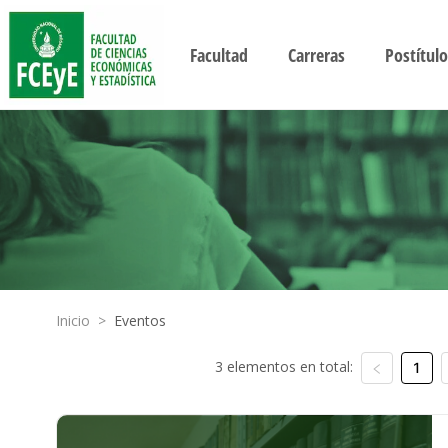
Facultad
Carreras
Postítulo
Inicio
>
Eventos
3 elementos en total:
1