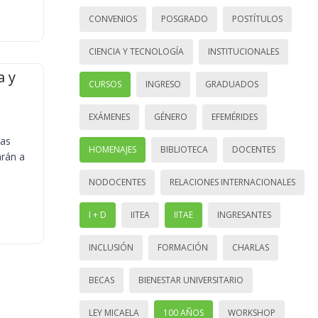
CONVENIOS
POSGRADO
POSTÍTULOS
CIENCIA Y TECNOLOGÍA
INSTITUCIONALES
a y
CURSOS
INGRESO
GRADUADOS
EXÁMENES
GÉNERO
EFEMÉRIDES
ias
HOMENAJES
BIBLIOTECA
DOCENTES
arán a
NODOCENTES
RELACIONES INTERNACIONALES
I + D
IITEA
IITAE
INGRESANTES
INCLUSIÓN
FORMACIÓN
CHARLAS
BECAS
BIENESTAR UNIVERSITARIO
LEY MICAELA
100 AÑOS
WORKSHOP