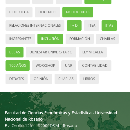
BIBLIOTECA
DOCENTES
NODOCENTES
RELACIONES INTERNACIONALES
I + D
IITEA
IITAE
INGRESANTES
INCLUSIÓN
FORMACIÓN
CHARLAS
BECAS
BIENESTAR UNIVERSITARIO
LEY MICAELA
100 AÑOS
WORKSHOP
UNR
CONTABILIDAD
DEBATES
OPINIÓN
CHARLAS
LIBROS
Facultad de Ciencias Económicas y Estadística - Universidad
Nacional de Rosario
Bv. Oroño 1261 - S2000DSM - Rosario