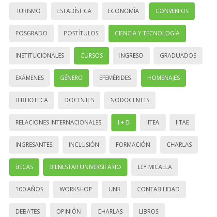
TURISMO
ESTADÍSTICA
ECONOMÍA
CONVENIOS
POSGRADO
POSTÍTULOS
CIENCIA Y TECNOLOGÍA
INSTITUCIONALES
CURSOS
INGRESO
GRADUADOS
EXÁMENES
GÉNERO
EFEMÉRIDES
HOMENAJES
BIBLIOTECA
DOCENTES
NODOCENTES
RELACIONES INTERNACIONALES
I + D
IITEA
IITAE
INGRESANTES
INCLUSIÓN
FORMACIÓN
CHARLAS
BECAS
BIENESTAR UNIVERSITARIO
LEY MICAELA
100 AÑOS
WORKSHOP
UNR
CONTABILIDAD
DEBATES
OPINIÓN
CHARLAS
LIBROS