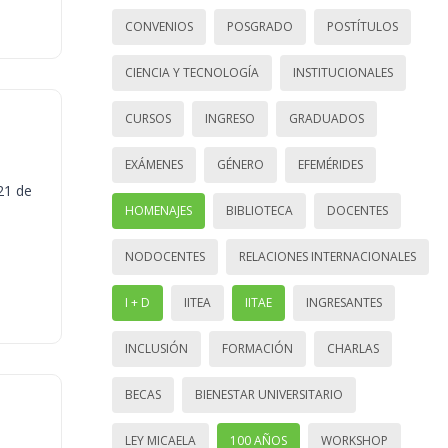
CONVENIOS
POSGRADO
POSTÍTULOS
CIENCIA Y TECNOLOGÍA
INSTITUCIONALES
CURSOS
INGRESO
GRADUADOS
EXÁMENES
GÉNERO
EFEMÉRIDES
21 de
HOMENAJES
BIBLIOTECA
DOCENTES
NODOCENTES
RELACIONES INTERNACIONALES
I + D
IITEA
IITAE
INGRESANTES
INCLUSIÓN
FORMACIÓN
CHARLAS
BECAS
BIENESTAR UNIVERSITARIO
LEY MICAELA
100 AÑOS
WORKSHOP