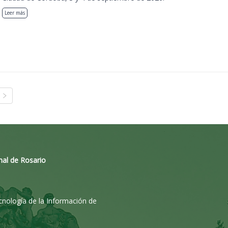
Leer más
nal de Rosario
ecnología de la Información de