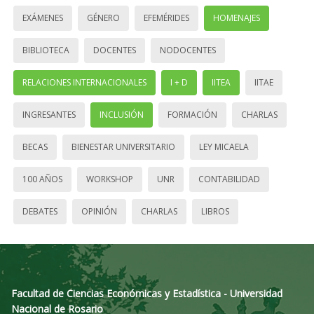
EXÁMENES
GÉNERO
EFEMÉRIDES
HOMENAJES
BIBLIOTECA
DOCENTES
NODOCENTES
RELACIONES INTERNACIONALES
I + D
IITEA
IITAE
INGRESANTES
INCLUSIÓN
FORMACIÓN
CHARLAS
BECAS
BIENESTAR UNIVERSITARIO
LEY MICAELA
100 AÑOS
WORKSHOP
UNR
CONTABILIDAD
DEBATES
OPINIÓN
CHARLAS
LIBROS
Facultad de Ciencias Económicas y Estadística - Universidad
Nacional de Rosario