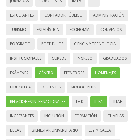
JORNADAS
CONGRESOS
IIATA
IIE
ESTUDIANTES
CONTADOR PÚBLICO
ADMINISTRACIÓN
TURISMO
ESTADÍSTICA
ECONOMÍA
CONVENIOS
POSGRADO
POSTÍTULOS
CIENCIA Y TECNOLOGÍA
INSTITUCIONALES
CURSOS
INGRESO
GRADUADOS
EXÁMENES
GÉNERO
EFEMÉRIDES
HOMENAJES
BIBLIOTECA
DOCENTES
NODOCENTES
RELACIONES INTERNACIONALES
I + D
IITEA
IITAE
INGRESANTES
INCLUSIÓN
FORMACIÓN
CHARLAS
BECAS
BIENESTAR UNIVERSITARIO
LEY MICAELA