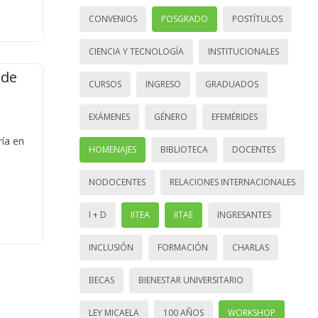
CONVENIOS
POSGRADO
POSTÍTULOS
CIENCIA Y TECNOLOGÍA
INSTITUCIONALES
 de
CURSOS
INGRESO
GRADUADOS
EXÁMENES
GÉNERO
EFEMÉRIDES
ría en
HOMENAJES
BIBLIOTECA
DOCENTES
NODOCENTES
RELACIONES INTERNACIONALES
I + D
IITEA
IITAE
INGRESANTES
INCLUSIÓN
FORMACIÓN
CHARLAS
BECAS
BIENESTAR UNIVERSITARIO
LEY MICAELA
100 AÑOS
WORKSHOP