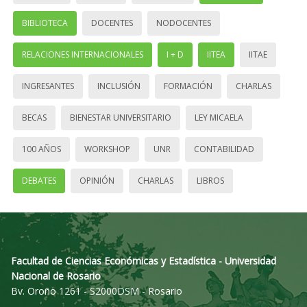
BIBLIOTECA
DOCENTES
NODOCENTES
RELACIONES INTERNACIONALES
I + D
IITEA
IITAE
INGRESANTES
INCLUSIÓN
FORMACIÓN
CHARLAS
BECAS
BIENESTAR UNIVERSITARIO
LEY MICAELA
100 AÑOS
WORKSHOP
UNR
CONTABILIDAD
DEBATES
OPINIÓN
CHARLAS
LIBROS
Facultad de Ciencias Económicas y Estadística - Universidad
Nacional de Rosario
Bv. Oroño 1261 - S2000DSM - Rosario