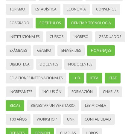
TURISMO
ESTADÍSTICA
ECONOMÍA
CONVENIOS
POSGRADO
POSTÍTULOS
CIENCIA Y TECNOLOGÍA
INSTITUCIONALES
CURSOS
INGRESO
GRADUADOS
EXÁMENES
GÉNERO
EFEMÉRIDES
HOMENAJES
BIBLIOTECA
DOCENTES
NODOCENTES
RELACIONES INTERNACIONALES
I + D
IITEA
IITAE
INGRESANTES
INCLUSIÓN
FORMACIÓN
CHARLAS
BECAS
BIENESTAR UNIVERSITARIO
LEY MICAELA
100 AÑOS
WORKSHOP
UNR
CONTABILIDAD
DEBATES
OPINIÓN
CHARLAS
LIBROS