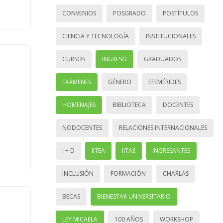
CONVENIOS
POSGRADO
POSTÍTULOS
CIENCIA Y TECNOLOGÍA
INSTITUCIONALES
CURSOS
INGRESO
GRADUADOS
EXÁMENES
GÉNERO
EFEMÉRIDES
HOMENAJES
BIBLIOTECA
DOCENTES
NODOCENTES
RELACIONES INTERNACIONALES
I + D
IITEA
IITAE
INGRESANTES
INCLUSIÓN
FORMACIÓN
CHARLAS
BECAS
BIENESTAR UNIVERSITARIO
LEY MICAELA
100 AÑOS
WORKSHOP