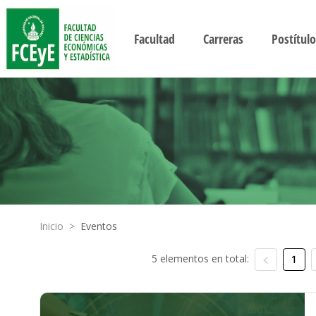
Facultad
Carreras
Postítulo
Inicio
>
Eventos
5 elementos en total:
1