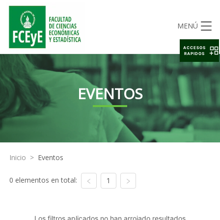
MENÚ
ACCESOS
RAPIDOS
EVENTOS
Inicio
>
Eventos
0 elementos en total:
1
Los filtros aplicados no han arrojado resultados