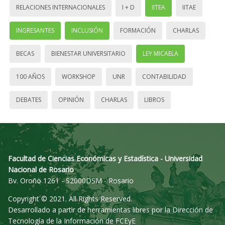
RELACIONES INTERNACIONALES
I + D
IITEA
IITAE
INGRESANTES
INCLUSIÓN
FORMACIÓN
CHARLAS
BECAS
BIENESTAR UNIVERSITARIO
LEY MICAELA
100 AÑOS
WORKSHOP
UNR
CONTABILIDAD
DEBATES
OPINIÓN
CHARLAS
LIBROS
Facultad de Ciencias Económicas y Estadística - Universidad
Nacional de Rosario
Bv. Oroño 1261 - S2000DSM - Rosario
Copyright © 2021. All Rights Reserved.
Desarrollado a partir de herramientas libres por la Dirección de
Tecnología de la Información de FCEyE