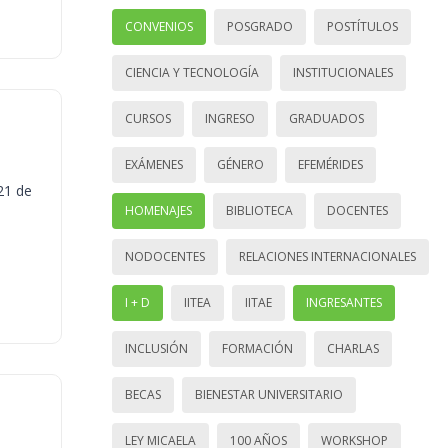
CONVENIOS
POSGRADO
POSTÍTULOS
CIENCIA Y TECNOLOGÍA
INSTITUCIONALES
CURSOS
INGRESO
GRADUADOS
EXÁMENES
GÉNERO
EFEMÉRIDES
21 de
HOMENAJES
BIBLIOTECA
DOCENTES
NODOCENTES
RELACIONES INTERNACIONALES
I + D
IITEA
IITAE
INGRESANTES
INCLUSIÓN
FORMACIÓN
CHARLAS
BECAS
BIENESTAR UNIVERSITARIO
LEY MICAELA
100 AÑOS
WORKSHOP