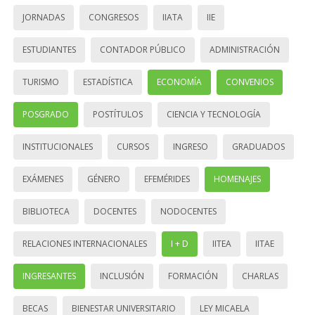
JORNADAS
CONGRESOS
IIATA
IIE
ESTUDIANTES
CONTADOR PÚBLICO
ADMINISTRACIÓN
TURISMO
ESTADÍSTICA
ECONOMÍA
CONVENIOS
POSGRADO
POSTÍTULOS
CIENCIA Y TECNOLOGÍA
INSTITUCIONALES
CURSOS
INGRESO
GRADUADOS
EXÁMENES
GÉNERO
EFEMÉRIDES
HOMENAJES
BIBLIOTECA
DOCENTES
NODOCENTES
RELACIONES INTERNACIONALES
I + D
IITEA
IITAE
INGRESANTES
INCLUSIÓN
FORMACIÓN
CHARLAS
BECAS
BIENESTAR UNIVERSITARIO
LEY MICAELA