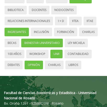
BIBLIOTECA
DOCENTES
NODOCENTES
RELACIONES INTERNACIONALES
I + D
IITEA
IITAE
INGRESANTES
INCLUSIÓN
FORMACIÓN
CHARLAS
BECAS
BIENESTAR UNIVERSITARIO
LEY MICAELA
100 AÑOS
WORKSHOP
UNR
CONTABILIDAD
DEBATES
OPINIÓN
CHARLAS
LIBROS
Facultad de Ciencias Económicas y Estadística - Universidad
Nacional de Rosario
Bv. Oroño 1261 - S2000DSM - Rosario