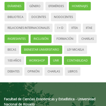
EXÁMENES
GÉNERO
EFEMÉRIDES
HOMENAJES
BIBLIOTECA
DOCENTES
NODOCENTES
RELACIONES INTERNACIONALES
I + D
IITEA
IITAE
INGRESANTES
INCLUSIÓN
FORMACIÓN
CHARLAS
BECAS
BIENESTAR UNIVERSITARIO
LEY MICAELA
100 AÑOS
WORKSHOP
UNR
CONTABILIDAD
DEBATES
OPINIÓN
CHARLAS
LIBROS
Facultad de Ciencias Económicas y Estadística - Universidad
Nacional de Rosario