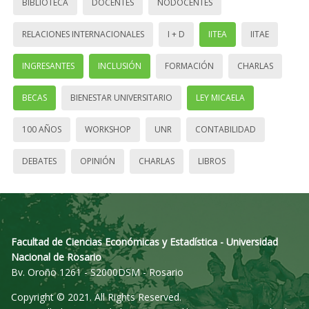
BIBLIOTECA
DOCENTES
NODOCENTES
RELACIONES INTERNACIONALES
I + D
IITEA
IITAE
INGRESANTES
INCLUSIÓN
FORMACIÓN
CHARLAS
BECAS
BIENESTAR UNIVERSITARIO
LEY MICAELA
100 AÑOS
WORKSHOP
UNR
CONTABILIDAD
DEBATES
OPINIÓN
CHARLAS
LIBROS
Facultad de Ciencias Económicas y Estadística - Universidad
Nacional de Rosario
Bv. Oroño 1261 - S2000DSM - Rosario
Copyright © 2021. All Rights Reserved.