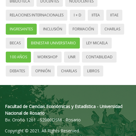
BIBLIOTECA
DOCENTES
NODOCENTES
RELACIONES INTERNACIONALES
I + D
IITEA
IITAE
INGRESANTES
INCLUSIÓN
FORMACIÓN
CHARLAS
BECAS
BIENESTAR UNIVERSITARIO
LEY MICAELA
100 AÑOS
WORKSHOP
UNR
CONTABILIDAD
DEBATES
OPINIÓN
CHARLAS
LIBROS
Facultad de Ciencias Económicas y Estadística - Universidad
Nacional de Rosario
Bv. Oroño 1261 - S2000DSM - Rosario
Copyright © 2021. All Rights Reserved.