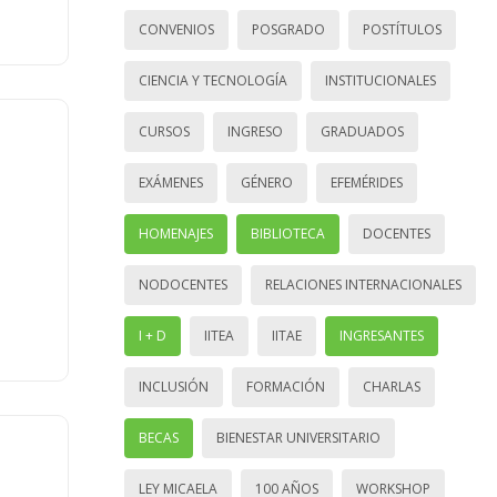
CONVENIOS
POSGRADO
POSTÍTULOS
CIENCIA Y TECNOLOGÍA
INSTITUCIONALES
CURSOS
INGRESO
GRADUADOS
EXÁMENES
GÉNERO
EFEMÉRIDES
HOMENAJES
BIBLIOTECA
DOCENTES
NODOCENTES
RELACIONES INTERNACIONALES
I + D
IITEA
IITAE
INGRESANTES
INCLUSIÓN
FORMACIÓN
CHARLAS
BECAS
BIENESTAR UNIVERSITARIO
LEY MICAELA
100 AÑOS
WORKSHOP