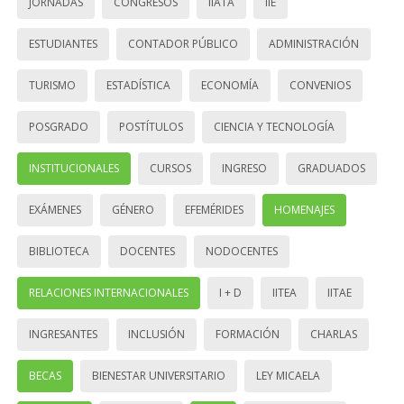
JORNADAS
CONGRESOS
IIATA
IIE
ESTUDIANTES
CONTADOR PÚBLICO
ADMINISTRACIÓN
TURISMO
ESTADÍSTICA
ECONOMÍA
CONVENIOS
POSGRADO
POSTÍTULOS
CIENCIA Y TECNOLOGÍA
INSTITUCIONALES
CURSOS
INGRESO
GRADUADOS
EXÁMENES
GÉNERO
EFEMÉRIDES
HOMENAJES
BIBLIOTECA
DOCENTES
NODOCENTES
RELACIONES INTERNACIONALES
I + D
IITEA
IITAE
INGRESANTES
INCLUSIÓN
FORMACIÓN
CHARLAS
BECAS
BIENESTAR UNIVERSITARIO
LEY MICAELA