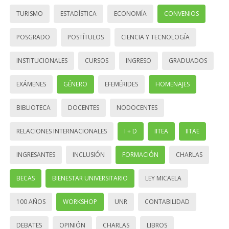
TURISMO
ESTADÍSTICA
ECONOMÍA
CONVENIOS
POSGRADO
POSTÍTULOS
CIENCIA Y TECNOLOGÍA
INSTITUCIONALES
CURSOS
INGRESO
GRADUADOS
EXÁMENES
GÉNERO
EFEMÉRIDES
HOMENAJES
BIBLIOTECA
DOCENTES
NODOCENTES
RELACIONES INTERNACIONALES
I + D
IITEA
IITAE
INGRESANTES
INCLUSIÓN
FORMACIÓN
CHARLAS
BECAS
BIENESTAR UNIVERSITARIO
LEY MICAELA
100 AÑOS
WORKSHOP
UNR
CONTABILIDAD
DEBATES
OPINIÓN
CHARLAS
LIBROS