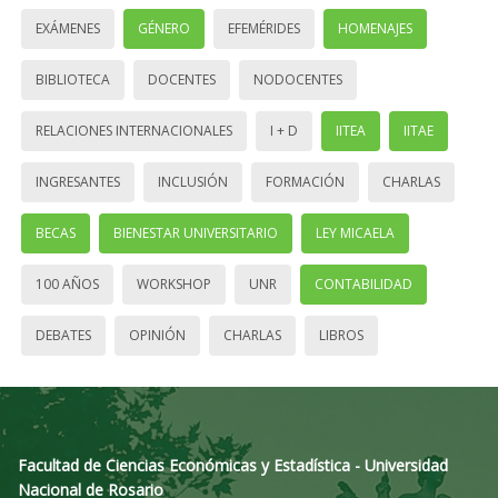
EXÁMENES
GÉNERO
EFEMÉRIDES
HOMENAJES
BIBLIOTECA
DOCENTES
NODOCENTES
RELACIONES INTERNACIONALES
I + D
IITEA
IITAE
INGRESANTES
INCLUSIÓN
FORMACIÓN
CHARLAS
BECAS
BIENESTAR UNIVERSITARIO
LEY MICAELA
100 AÑOS
WORKSHOP
UNR
CONTABILIDAD
DEBATES
OPINIÓN
CHARLAS
LIBROS
Facultad de Ciencias Económicas y Estadística - Universidad
Nacional de Rosario