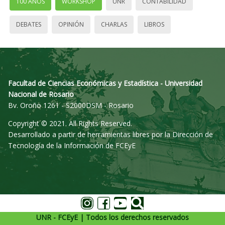
100 AÑOS
WORKSHOP
UNR
CONTABILIDAD
DEBATES
OPINIÓN
CHARLAS
LIBROS
Facultad de Ciencias Económicas y Estadística - Universidad
Nacional de Rosario
Bv. Oroño 1261 - S2000DSM - Rosario
Copyright © 2021. All Rights Reserved.
Desarrollado a partir de herramientas libres por la Dirección de
Tecnología de la Información de FCEyE
UNR - FCEyE | Todos los derechos reservados