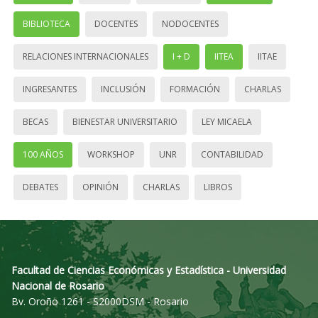
BIBLIOTECA
DOCENTES
NODOCENTES
RELACIONES INTERNACIONALES
I + D
IITEA
IITAE
INGRESANTES
INCLUSIÓN
FORMACIÓN
CHARLAS
BECAS
BIENESTAR UNIVERSITARIO
LEY MICAELA
100 AÑOS
WORKSHOP
UNR
CONTABILIDAD
DEBATES
OPINIÓN
CHARLAS
LIBROS
Facultad de Ciencias Económicas y Estadística - Universidad
Nacional de Rosario
Bv. Oroño 1261 - S2000DSM - Rosario