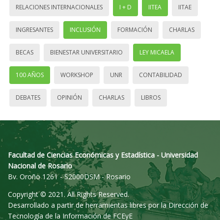
RELACIONES INTERNACIONALES
I + D
IITEA
IITAE
INGRESANTES
INCLUSIÓN
FORMACIÓN
CHARLAS
BECAS
BIENESTAR UNIVERSITARIO
LEY MICAELA
100 AÑOS
WORKSHOP
UNR
CONTABILIDAD
DEBATES
OPINIÓN
CHARLAS
LIBROS
Facultad de Ciencias Económicas y Estadística - Universidad
Nacional de Rosario
Bv. Oroño 1261 - S2000DSM - Rosario
Copyright © 2021. All Rights Reserved.
Desarrollado a partir de herramientas libres por la Dirección de
Tecnología de la Información de FCEyE