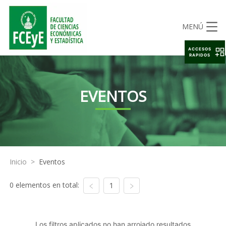
MENÚ
ACCESOS
RAPIDOS
EVENTOS
Inicio
>
Eventos
0 elementos en total:
1
Los filtros aplicados no han arrojado resultados