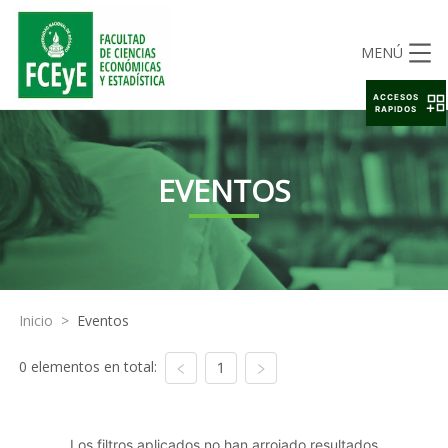
MENÚ
ACCESOS
RAPIDOS
EVENTOS
Inicio
>
Eventos
0 elementos en total:
1
Los filtros aplicados no han arrojado resultados