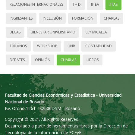
RELACIONES INTERNACIONALES
I + D
IITEA
IITAE
INGRESANTES
INCLUSIÓN
FORMACIÓN
CHARLAS
BECAS
BIENESTAR UNIVERSITARIO
LEY MICAELA
100 AÑOS
WORKSHOP
UNR
CONTABILIDAD
DEBATES
OPINIÓN
CHARLAS
LIBROS
Facultad de Ciencias Económicas y Estadística - Universidad
Nacional de Rosario
Bv. Oroño 1261 - S2000DSM - Rosario
Copyright © 2021. All Rights Reserved.
Desarrollado a partir de herramientas libres por la Dirección de
Tecnología de la Información de FCEyE