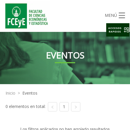
MENÚ
ACCESOS
RAPIDOS
EVENTOS
Inicio
>
Eventos
0 elementos en total:
1
Los filtros aplicados no han arrojado resultados