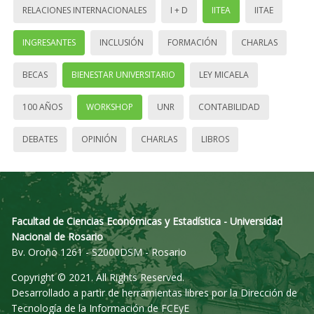
RELACIONES INTERNACIONALES
I + D
IITEA
IITAE
INGRESANTES
INCLUSIÓN
FORMACIÓN
CHARLAS
BECAS
BIENESTAR UNIVERSITARIO
LEY MICAELA
100 AÑOS
WORKSHOP
UNR
CONTABILIDAD
DEBATES
OPINIÓN
CHARLAS
LIBROS
Facultad de Ciencias Económicas y Estadística - Universidad
Nacional de Rosario
Bv. Oroño 1261 - S2000DSM - Rosario
Copyright © 2021. All Rights Reserved.
Desarrollado a partir de herramientas libres por la Dirección de
Tecnología de la Información de FCEyE