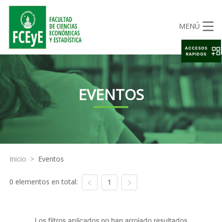
MENÚ
ACCESOS
RAPIDOS
EVENTOS
Inicio
>
Eventos
0 elementos en total:
1
Los filtros aplicados no han arrojado resultados