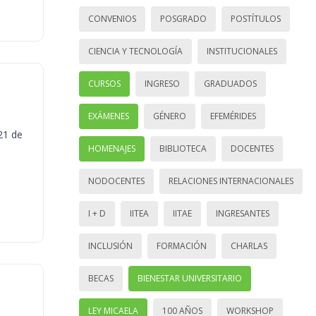
CONVENIOS
POSGRADO
POSTÍTULOS
CIENCIA Y TECNOLOGÍA
INSTITUCIONALES
CURSOS
INGRESO
GRADUADOS
EXÁMENES
GÉNERO
EFEMÉRIDES
21 de
HOMENAJES
BIBLIOTECA
DOCENTES
NODOCENTES
RELACIONES INTERNACIONALES
I + D
IITEA
IITAE
INGRESANTES
INCLUSIÓN
FORMACIÓN
CHARLAS
BECAS
BIENESTAR UNIVERSITARIO
LEY MICAELA
100 AÑOS
WORKSHOP