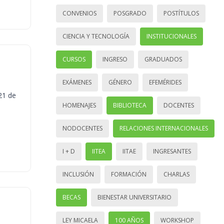
CONVENIOS
POSGRADO
POSTÍTULOS
CIENCIA Y TECNOLOGÍA
INSTITUCIONALES
CURSOS
INGRESO
GRADUADOS
EXÁMENES
GÉNERO
EFEMÉRIDES
21 de
HOMENAJES
BIBLIOTECA
DOCENTES
NODOCENTES
RELACIONES INTERNACIONALES
I + D
IITEA
IITAE
INGRESANTES
INCLUSIÓN
FORMACIÓN
CHARLAS
BECAS
BIENESTAR UNIVERSITARIO
LEY MICAELA
100 AÑOS
WORKSHOP