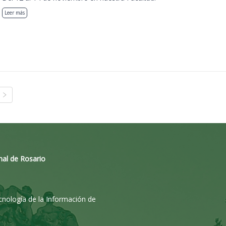
Leer más
nal de Rosario
ecnología de la Información de