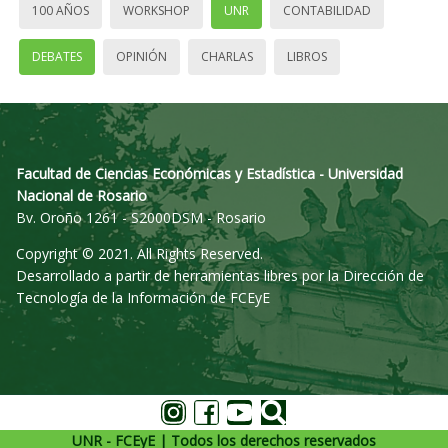
100 AÑOS
WORKSHOP
UNR
CONTABILIDAD
DEBATES
OPINIÓN
CHARLAS
LIBROS
Facultad de Ciencias Económicas y Estadística - Universidad
Nacional de Rosario
Bv. Oroño 1261 - S2000DSM - Rosario
Copyright © 2021. All Rights Reserved.
Desarrollado a partir de herramientas libres por la Dirección de
Tecnología de la Información de FCEyE
UNR - FCEyE | Todos los derechos reservados