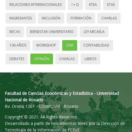
RELACIONES INTERNACIONALES
I + D
IITEA
IITAE
INGRESANTES
INCLUSIÓN
FORMACIÓN
CHARLAS
BECAS
BIENESTAR UNIVERSITARIO
LEY MICAELA
100 AÑOS
WORKSHOP
UNR
CONTABILIDAD
DEBATES
OPINIÓN
CHARLAS
LIBROS
Facultad de Ciencias Económicas y Estadística - Universidad
Nacional de Rosario
Bv. Oroño 1261 - S2000DSM - Rosario
Copyright © 2021. All Rights Reserved.
Desarrollado a partir de herramientas libres por la Dirección de
Tecnología de la Información de FCEyE