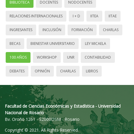
BIBLIOTECA
DOCENTES
NODOCENTES
RELACIONES INTERNACIONALES
I + D
IITEA
IITAE
INGRESANTES
INCLUSIÓN
FORMACIÓN
CHARLAS
BECAS
BIENESTAR UNIVERSITARIO
LEY MICAELA
100 AÑOS
WORKSHOP
UNR
CONTABILIDAD
DEBATES
OPINIÓN
CHARLAS
LIBROS
Facultad de Ciencias Económicas y Estadística - Universidad
Nacional de Rosario
Bv. Oroño 1261 - S2000DSM - Rosario
Copyright © 2021. All Rights Reserved.